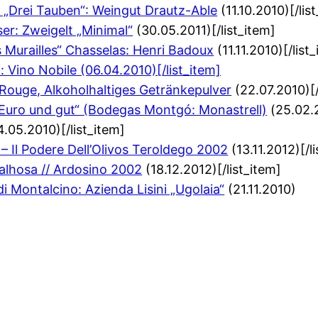
r „Drei Tauben“: Weingut Drautz-Able
(11.10.2010)[/lis
r: Zweigelt „Minimal“
(30.05.2011)[/list_item]
s Murailles“ Chasselas: Henri Badoux
(11.11.2010)[/list
: Vino Nobile (06.04.2010)[/list_item]
Rouge, Alkoholhaltiges Getränkepulver
(22.07.2010)[/
 Euro und gut“ (Bodegas Montgó: Monastrell)
(25.02.2
4.05.2010)[/list_item]
– Il Podere Dell’Olivos Teroldego 2002
(13.11.2012)[/l
alhosa // Ardosino 2002
(18.12.2012)[/list_item]
i Montalcino: Azienda Lisini „Ugolaia“
(21.11.2010)