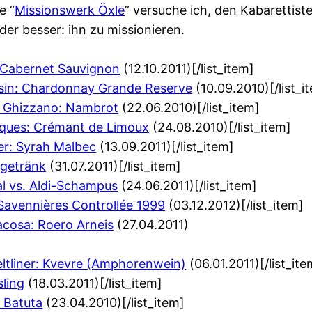
e “
Missionswerk Öxle
” versuche ich, den Kabarettis
er besser: ihn zu missionieren.
 Cabernet Sauvignon
(12.10.2011)[/list_item]
n: Chardonnay Grande Reserve
(10.09.2010)[/list_i
i Ghizzano: Nambrot
(22.06.2010)[/list_item]
rques: Crémant de Limoux
(24.08.2010)[/list_item]
er: Syrah Malbec
(13.09.2011)[/list_item]
getränk
(31.07.2011)[/list_item]
al vs. Aldi-Schampus
(24.06.2011)[/list_item]
 Savennières Controllée 1999
(03.12.2012)[/list_item]
cosa: Roero Arneis
(27.04.2011)
ltliner: Kvevre (Amphorenwein)
(06.01.2011)[/list_ite
sling
(18.03.2011)[/list_item]
 Batuta
(23.04.2010)[/list_item]