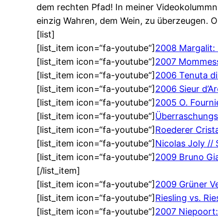
dem rechten Pfad! In meiner Videokolummn
einzig Wahren, dem Wein, zu überzeugen. Od
[list]
[list_item icon=“fa-youtube“]
2008 Margalit:
[list_item icon=“fa-youtube“]
2007 Mommessi
[list_item icon=“fa-youtube“]
2006 Tenuta d
[list_item icon=“fa-youtube“]
2006 Sieur d’A
[list_item icon=“fa-youtube“]
2005 O. Fourni
[list_item icon=“fa-youtube“]
Überraschungs
[list_item icon=“fa-youtube“]
Roederer Crist
[list_item icon=“fa-youtube“]
Nicolas Joly //
[list_item icon=“fa-youtube“]
2009 Bruno Gia
[/list_item]
[list_item icon=“fa-youtube“]
2009 Grüner Ve
[list_item icon=“fa-youtube“]
Riesling vs. Rie
[list_item icon=“fa-youtube“]
2007 Niepoort: