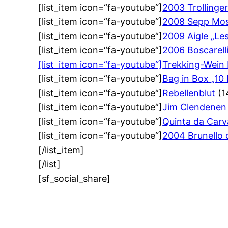
[list_item icon=“fa-youtube“]
2003 Trollinge
[list_item icon=“fa-youtube“]
2008 Sepp Mose
[list_item icon=“fa-youtube“]
2009 Aigle „Le
[list_item icon=“fa-youtube“]
2006 Boscarelli
[list_item icon=“fa-youtube“]
Trekking-Wein 
[list_item icon=“fa-youtube“]
Bag in Box „10
[list_item icon=“fa-youtube“]
Rebellenblut
(1
[list_item icon=“fa-youtube“]
Jim Clendenen 
[list_item icon=“fa-youtube“]
Quinta da Carv
[list_item icon=“fa-youtube“]
2004 Brunello d
[/list_item]
[/list]
[sf_social_share]