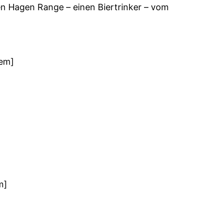
ten Hagen Range – einen Biertrinker – vom
tem]
m]