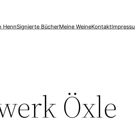
n Henn
Signierte Bücher
Meine Weine
Kontakt
Impress
werk Öxle