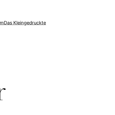
um
Das Kleingedruckte
r