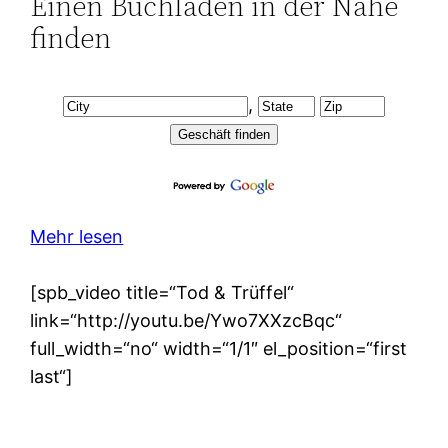
Einen Buchladen in der Nähe
finden
,
Mehr lesen
[spb_video title=“Tod & Trüffel“
link=“http://youtu.be/Ywo7XXzcBqc“
full_width=“no“ width=“1/1″ el_position=“first
last“]