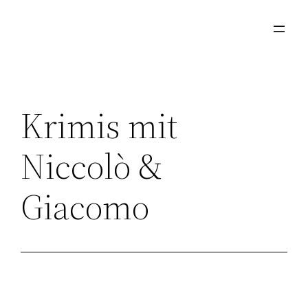
Zum
Inhalt
springen
Krimis mit
Niccolò &
Giacomo